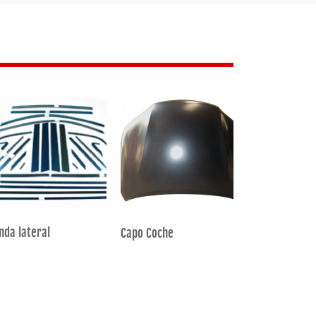
nda lateral
Manija de pu
Capo Coche
cromada