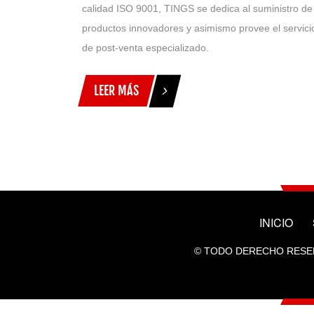
calidad ISO 9001, TINGS se dedica al suministro de
productos innovadores y asimismo provee el servici
de post-venta especializado.
LEER MÁS
INICIO
© TODO DERECHO RESERV